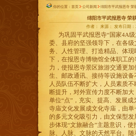
你的位置：首页
公司新闻
绵阳市平武报恩寺 荣获
绵阳市平武报恩寺 荣获
作者： 来源： 发布日期：201
为巩固平武报恩寺“国家4A级
委、县府的坚强领导下，在各级
务、人性管理、打造精品、体现
下，在报恩寺博物馆全体职工的
力，使报恩寺景区旅游交通更加
生、邮政通讯、接待等设施设备
人员队伍不断扩大，人员素质不
断提升，对外宣传力度不断加大
单位“点”，充实、提高、发展成
寺庙文化发展成文化寺庙，由单
的多元文化吸引力，由文保型发
步体现“文旅融合”主题意识，
脉、人脉、文脉的天然平台。随